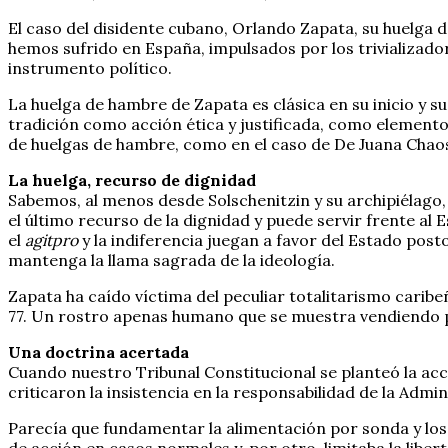
El caso del disidente cubano, Orlando Zapata, su huelga d
hemos sufrido en España, impulsados por los trivializador
instrumento político.
La huelga de hambre de Zapata es clásica en su inicio y su
tradición como acción ética y justificada, como elemento 
de huelgas de hambre, como en el caso de De Juana Chaos
La huelga, recurso de dignidad
Sabemos, al menos desde Solschenitzin y su archipiélago, q
el último recurso de la dignidad y puede servir frente al
el
agitpro
y la indiferencia juegan a favor del Estado pos
mantenga la llama sagrada de la ideología.
Zapata ha caído víctima del peculiar totalitarismo caribe
77. Un rostro apenas humano que se muestra vendiendo p
Una doctrina acertada
Cuando nuestro Tribunal Constitucional se planteó la ac
criticaron la insistencia en la responsabilidad de la Admi
Parecía que fundamentar la alimentación por sonda y los 
de acción en casos normales y, por otro, limitaba la liber