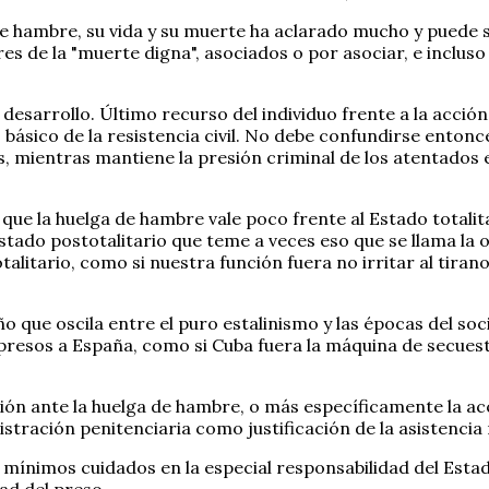
e hambre, su vida y su muerte ha aclarado mucho y puede se
es de la "muerte digna", asociados o por asociar, e incluso
 desarrollo. Último recurso del individuo frente a la acció
básico de la resistencia civil. No debe confundirse entonc
, mientras mantiene la presión criminal de los atentados e
ue la huelga de hambre vale poco frente al Estado totalitar
 Estado postotalitario que teme a veces eso que se llama la
totalitario, como si nuestra función fuera no irritar al ti
ño que oscila entre el puro estalinismo y las épocas del s
resos a España, como si Cuba fuera la máquina de secuest
ción ante la huelga de hambre, o más específicamente la 
nistración penitenciaria como justificación de la asistencia
mínimos cuidados en la especial responsabilidad del Estado
tad del preso.