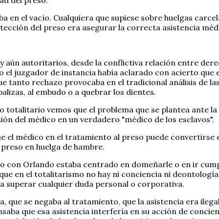
a en el vacío. Cualquiera que supiese sobre huelgas carcel
rotección del preso era asegurar la correcta asistencia méd
 aún autoritarios, desde la conflictiva relación entre derec
o el juzgador de instancia había aclarado con acierto que e
 que tanto rechazo provocaba en el tradicional análisis de
palizas, al embudo o a quebrar los dientes.
o o totalitario vemos que el problema que se plantea ante l
ón del médico en un verdadero "médico de los esclavos".
ue el médico en el tratamiento al preso puede convertirse 
o preso en huelga de hambre.
zo con Orlando estaba centrado en domeñarle o en ir cumpl
ue en el totalitarismo no hay ni conciencia ni deontología
a superar cualquier duda personal o corporativa.
 que se negaba al tratamiento, que la asistencia era ilegal
saba que esa asistencia interfería en su acción de concien