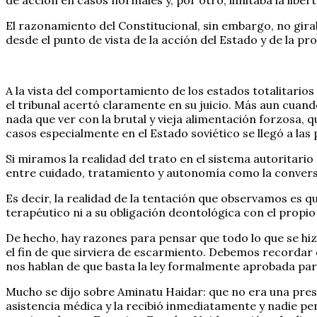
El razonamiento del Constitucional, sin embargo, no girab
desde el punto de vista de la acción del Estado y de la p
A la vista del comportamiento de los estados totalitarios y
el tribunal acertó claramente en su juicio. Más aun cuand
nada que ver con la brutal y vieja alimentación forzosa,
casos especialmente en el Estado soviético se llegó a las 
Si miramos la realidad del trato en el sistema autoritari
entre cuidado, tratamiento y autonomía como la conversi
Es decir, la realidad de la tentación que observamos es q
terapéutico ni a su obligación deontológica con el propi
De hecho, hay razones para pensar que todo lo que se hi
el fin de que sirviera de escarmiento. Debemos recordar q
nos hablan de que basta la ley formalmente aprobada par
Mucho se dijo sobre Aminatu Haidar: que no era una presa,
asistencia médica y la recibió inmediatamente y nadie pen