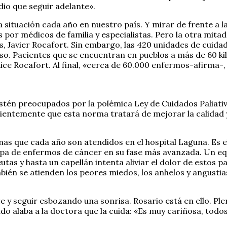
io que seguir adelante».
situación cada año en nuestro país. Y mirar de frente a l
 por médicos de familia y especialistas. Pero la otra mitad
s, Javier Rocafort. Sin embargo, las 420 unidades de cuida
o. Pacientes que se encuentran en pueblos a más de 60 kil
dice Rocafort. Al final, «cerca de 60.000 enfermos-afirma-,
stén preocupados por la polémica Ley de Cuidados Paliativ
cientemente que esta norma tratará de mejorar la calidad y
nas que cada año son atendidos en el hospital Laguna. Es e
pa de enfermos de cáncer en su fase más avanzada. Un equ
utas y hasta un capellán intenta aliviar el dolor de estos p
mbién se atienden los peores miedos, los anhelos y angust
y seguir esbozando una sonrisa. Rosario está en ello. Plen
do alaba a la doctora que la cuida: «Es muy cariñosa, todos