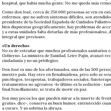
hospital, que había mucha gente. No me queda más remed
Como don José, cerca de 250.000 personas se ven en esta 
enfermos, que no sufren síntomas difíciles, son atendidos
presidente de la Sociedad Española de Cuidados Paliativo
bien dispuestas geográficamente, hay problemas de acces
y a estas unidades falta dotarlas de más profesionales», 
integral que precisan».
«Un derecho»
No es de extrañar que muchos profesionales sanitarios e
Gobierno. La ministra de Sanidad, Leire Pajín, avanzó re
ciudadanía y no un privilegio».
Don José es uno de los afortunados, una de las 500 perso
nuestro país. Hay otro en Benalmádena, pero solo se ocu
psicólogos, terapeutas, trabajadores sociales, fisioterape
tratamientos no agresivos -lo último es la sedación-, ta
final.Sencillamente, se trata de morir en paz.
Son muy pocos los que pueden mirar a la muerte de frente 
gratis», dice-, conserva su buen humor, entristecido cuan
a curar». Y su sobrina la abraza.