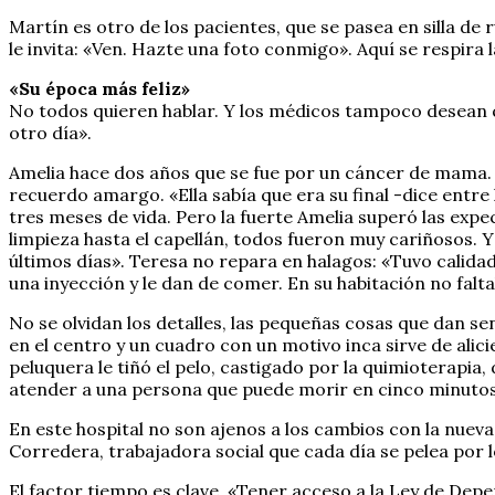
Martín es otro de los pacientes, que se pasea en silla de 
le invita: «Ven. Hazte una foto conmigo». Aquí se respira 
«Su época más feliz»
No todos quieren hablar. Y los médicos tampoco desean que
otro día».
Amelia hace dos años que se fue por un cáncer de mama. 
recuerdo amargo. «Ella sabía que era su final -dice entre
tres meses de vida. Pero la fuerte Amelia superó las expec
limpieza hasta el capellán, todos fueron muy cariñosos. Y
últimos días». Teresa no repara en halagos: «Tuvo calida
una inyección y le dan de comer. En su habitación no falta
No se olvidan los detalles, las pequeñas cosas que dan se
en el centro y un cuadro con un motivo inca sirve de alic
peluquera le tiñó el pelo, castigado por la quimioterapia
atender a una persona que puede morir en cinco minutos y
En este hospital no son ajenos a los cambios con la nueva l
Corredera, trabajadora social que cada día se pelea por l
El factor tiempo es clave. «Tener acceso a la Ley de Dep