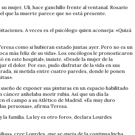
su mujer, Uli, hace ganchillo frente al ventanal. Rosario
n el que la muerte parece que no está presente.
itaciones. A veces es el psicólogo quien aconseja: «Quizá
resa como si hubieran estado juntas ayer. Pero no es un
poca más feliz de su vida». Los oncólogos le pronosticaron
ó en este hospital», insiste. «Desde la mujer de la
r el dolor. Por eso, pudo disfrutar de la vida en sus
parada, ni metida entre cuatro paredes, donde le ponen
itas».
u sueño de exponer sus pinturas en un espacio habilitado
n cáncer anhelaba morir rubia. Así que un día la
 en el campo a su Atlético de Madrid. «Es muy duro
 las personas», afirma Teresa.
 la familia. La ley es otro foro», declara Lourdes
ias», cree Lourdes, que se queja de la continua lucha