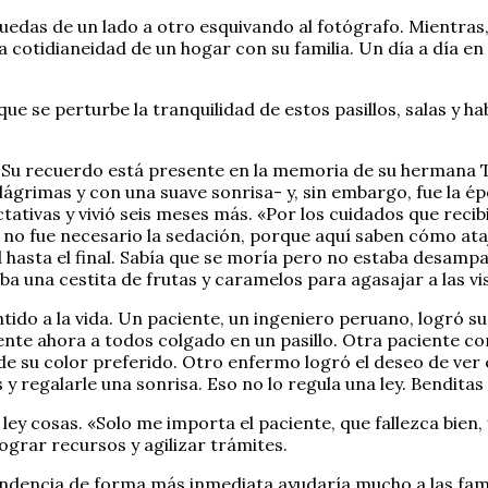
ruedas de un lado a otro esquivando al fotógrafo. Mientras, 
la cotidianeidad de un hogar con su familia. Un día a día e
 se perturbe la tranquilidad de estos pasillos, salas y hab
Su recuerdo está presente en la memoria de su hermana Te
 lágrimas y con una suave sonrisa- y, sin embargo, fue la é
tativas y vivió seis meses más. «Por los cuidados que recibi
 no fue necesario la sedación, porque aquí saben cómo ataja
d hasta el final. Sabía que se moría pero no estaba desam
ba una cestita de frutas y caramelos para agasajar a las vis
ntido a la vida. Un paciente, un ingeniero peruano, logró s
iente ahora a todos colgado en un pasillo. Otra paciente co
, de su color preferido. Otro enfermo logró el deseo de ver
 regalarle una sonrisa. Eso no lo regula una ley. Benditas
ey cosas. «Solo me importa el paciente, que fallezca bien, y
ograr recursos y agilizar trámites.
endencia de forma más inmediata ayudaría mucho a las famil