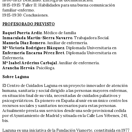
18:00-18:15: Descanso. Entrega de documentación.
18:15-19:15: Taller II: Habilidades para una buena comunicación
familiar-enfermo.
19:15-19:30: Conclusiones.
PROFESORADO PREVISTO
Raquel Puerta Ardiz
. Médico de familia
Inmaculada Martín-Sierra Navarro
. Trabajadora Social.
Manuela Díaz Romero
. Auxiliar de enfermería.
Mª Victoria Rodríguez Blázquez
. Diplomada Universitaria en
Enfermería Encarna Pérez Bret
. Diplomada Universitaria en
Enfermería.
Mª Isabel Arderius Carbajal
. Auxiliar de enfermería.
Arancha Hervás
. Psicóloga.
Sobre Laguna
El Centro de Cuidados Laguna es un proyecto innovador de atención
humana, sanitaria y social dirigido a las personas mayores enfermas,
en situación final de su vida, necesitadas de cuidados paliativos y
psicogeriátricos. Es pionero en España al unir en un único centro los
recursos sociales y sanitarios necesarios para estas personas.
Actualmente presta sus servicios desde una sede provisional cedida
por el Ayuntamiento de Madrid y situada en la Calle Los Yébenes, 241,
bis.
Laguna es una iniciativa de la Fundación Vianorte, constituida en 1977