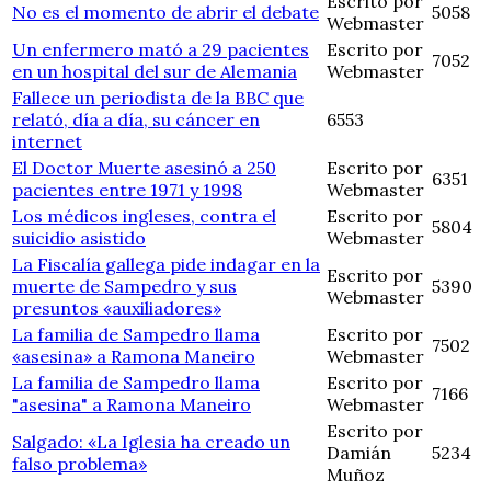
Escrito por
No es el momento de abrir el debate
5058
Webmaster
Un enfermero mató a 29 pacientes
Escrito por
7052
en un hospital del sur de Alemania
Webmaster
Fallece un periodista de la BBC que
relató, día a día, su cáncer en
6553
internet
El Doctor Muerte asesinó a 250
Escrito por
6351
pacientes entre 1971 y 1998
Webmaster
Los médicos ingleses, contra el
Escrito por
5804
suicidio asistido
Webmaster
La Fiscalía gallega pide indagar en la
Escrito por
muerte de Sampedro y sus
5390
Webmaster
presuntos «auxiliadores»
La familia de Sampedro llama
Escrito por
7502
«asesina» a Ramona Maneiro
Webmaster
La familia de Sampedro llama
Escrito por
7166
"asesina" a Ramona Maneiro
Webmaster
Escrito por
Salgado: «La Iglesia ha creado un
Damián
5234
falso problema»
Muñoz