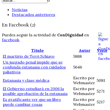
0
Noticias
Destacados anteriores
En Facebook (2)
Puedes seguir la actividad de
ConDignidad
en
facebook
.
Título
Autor
Visto
El martirio de Terri Schiavo
5888
Un juzgado penal impide que se
confunda eutanasia con cuidados
5646
paliativos
Escrito por
Eutanasia y clase médica
5081
Webmaster
El Gobierno estudiará en 2006 la
Escrito por
5271
posible aprobación de la eutanasia
Webmaster
Es gratificante ver que un libro
Escrito por
5217
puede cambiar cosas
Webmaster