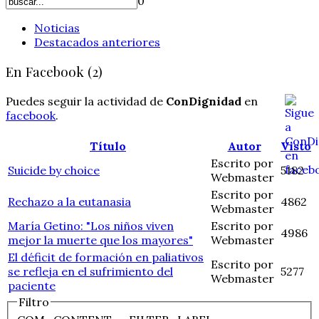
0
Noticias
Destacados anteriores
En Facebook (2)
Puedes seguir la actividad de
ConDignidad
en
facebook
.
Título
Autor
Visto
Escrito por
Suicide by choice
5182
Webmaster
Escrito por
Rechazo a la eutanasia
4862
Webmaster
María Getino: "Los niños viven
Escrito por
4986
mejor la muerte que los mayores"
Webmaster
El déficit de formación en paliativos
Escrito por
se refleja en el sufrimiento del
5277
Webmaster
paciente
Filtro