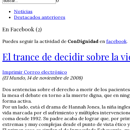
0
Noticias
Destacados anteriores
En Facebook (2)
Puedes seguir la actividad de
ConDignidad
en
facebook
.
El trance de decidir sobre la v
Imprimir
Correo electrónico
(El Mundo, 14 de noviembre de 2008)
Dos sentencias sobre el derecho a morir de los pacientes
la mesa el debate en torno a la muerte digna, que en ning
forma activa.
Por un lado, está el drama de Hannah Jones, la niña ingle
vida marcada por el sufrimiento y múltiples intervencion
coma desde 1992. Su padre acaba de lograr que, por prime
extremas y muy complejas desde el punto de vista ético y 
El primer caso es similar al de Inmaculada Echeverría, q