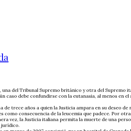
ida
, una del Tribunal Supremo británico y otra del Supremo i
ún caso debe confundirse con la eutanasia, al menos en el s
sa de trece años a quien la Justicia ampara en su deseo de 
es como consecuencia de la leucemia que padece. Por otra p
ra vez, la Justicia italiana permita la muerte de una perso
jurídico.
ue en marzo de 2007 consiguió que un hospital de Granada 