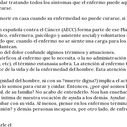
dar tratando todos los síntomas que el enfermo puede aquej
earse.
morir en casa cuando su enfermedad no puede curarse, si 
n española contra el Cáncer (AECC) forma parte de ese Pla
co, enfermera, psicólogo y asistente social) y voluntarios 
que, cuando el enfermo no se siente una carga para los d
plantean.
to del dolor confunde algunos términos y situaciones.
mórficos al enfermo que lo necesita, o la no administració
 etc), el término eutanasia sobra. La atención al enfermo t
de la vida y de la enfermedad del hombre. Esta atención no
ignidad del hombre, ni con su ?muerte digna?) implica el ac
 lo somos para curar y cuidar. Entonces, ¿por qué somos l
l, de su familia? No acabo de entenderlo. Nos han enseñado
 íntima de nuestra vocación de ayuda a los demás. Ayudar a
bar con su vida. Al menos, piense en los enfermos termin
inión? y demás personas incapaces, por otro lado, de enfre
rle el