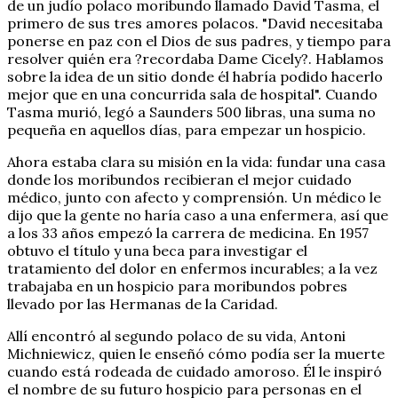
de un judío polaco moribundo llamado David Tasma, el
primero de sus tres amores polacos. "David necesitaba
ponerse en paz con el Dios de sus padres, y tiempo para
resolver quién era ?recordaba Dame Cicely?. Hablamos
sobre la idea de un sitio donde él habría podido hacerlo
mejor que en una concurrida sala de hospital". Cuando
Tasma murió, legó a Saunders 500 libras, una suma no
pequeña en aquellos días, para empezar un hospicio.
Ahora estaba clara su misión en la vida: fundar una casa
donde los moribundos recibieran el mejor cuidado
médico, junto con afecto y comprensión. Un médico le
dijo que la gente no haría caso a una enfermera, así que
a los 33 años empezó la carrera de medicina. En 1957
obtuvo el título y una beca para investigar el
tratamiento del dolor en enfermos incurables; a la vez
trabajaba en un hospicio para moribundos pobres
llevado por las Hermanas de la Caridad.
Allí encontró al segundo polaco de su vida, Antoni
Michniewicz, quien le enseñó cómo podía ser la muerte
cuando está rodeada de cuidado amoroso. Él le inspiró
el nombre de su futuro hospicio para personas en el