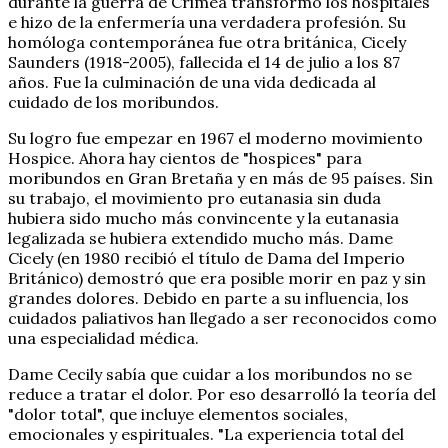
durante la guerra de Crimea transformó los hospitales
e hizo de la enfermería una verdadera profesión. Su
homóloga contemporánea fue otra británica, Cicely
Saunders (1918-2005), fallecida el 14 de julio a los 87
años. Fue la culminación de una vida dedicada al
cuidado de los moribundos.
Su logro fue empezar en 1967 el moderno movimiento
Hospice. Ahora hay cientos de "hospices" para
moribundos en Gran Bretaña y en más de 95 países. Sin
su trabajo, el movimiento pro eutanasia sin duda
hubiera sido mucho más convincente y la eutanasia
legalizada se hubiera extendido mucho más. Dame
Cicely (en 1980 recibió el título de Dama del Imperio
Británico) demostró que era posible morir en paz y sin
grandes dolores. Debido en parte a su influencia, los
cuidados paliativos han llegado a ser reconocidos como
una especialidad médica.
Dame Cecily sabía que cuidar a los moribundos no se
reduce a tratar el dolor. Por eso desarrolló la teoría del
"dolor total", que incluye elementos sociales,
emocionales y espirituales. "La experiencia total del