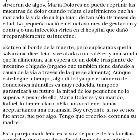
sirvieran de algo». María Dolores no puede reprimir las
muestras de dolor cuando relata el sufrimiento que ha
marcado la vida de su hija Iciar, de tan sólo 19 meses de
edad. La pequeña nació en el octavo mes de gestación y
contrajo una infección vírica en el hospital que dañó
irreparablemente su intestino.
«Estuvo al borde de la muerte, pero suplicamos que la
salvaran», dice. Iciar vive atada a un catéter y una sonda
que la alimentan, a la espera de un doble trasplante de
intestino e hígado (órgano que también tiene dañado a
causa de la vía a través de la que se alimenta). Aunque
éste llegue a tiempo, algo difícil ya que el número de
donaciones infantiles es muy reducida, tampoco
garantizará su futuro: la mitad de los pequeños no lo
supera. A pesar de ello, María Dolores y su marido,
Rafael, lo tienen claro. «Ella nos sostiene. Jamás
aceptaríamos una eutanasia. Soy creyente, si no se nos
fue antes, fue por algo. Tengo que creerlo», continúa su
madre.
Esta pareja madrileña es la voz de parte de las familias
españolas que viven día a día el drama de ver sufrir a