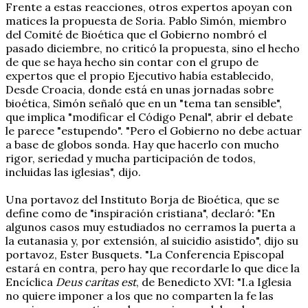
Frente a estas reacciones, otros expertos apoyan con
matices la propuesta de Soria. Pablo Simón, miembro
del Comité de Bioética que el Gobierno nombró el
pasado diciembre, no criticó la propuesta, sino el hecho
de que se haya hecho sin contar con el grupo de
expertos que el propio Ejecutivo había establecido,
Desde Croacia, donde está en unas jornadas sobre
bioética, Simón señaló que en un "tema tan sensible",
que implica "modificar el Código Penal", abrir el debate
le parece "estupendo". "Pero el Gobierno no debe actuar
a base de globos sonda. Hay que hacerlo con mucho
rigor, seriedad y mucha participación de todos,
incluidas las iglesias", dijo.
Una portavoz del Instituto Borja de Bioética, que se
define como de "inspiración cristiana", declaró: "En
algunos casos muy estudiados no cerramos la puerta a
la eutanasia y, por extensión, al suicidio asistido", dijo su
portavoz, Ester Busquets. "La Conferencia Episcopal
estará en contra, pero hay que recordarle lo que dice la
Encíclica
Deus caritas est
, de Benedicto XVI: "I.a Iglesia
no quiere imponer a los que no comparten la fe las