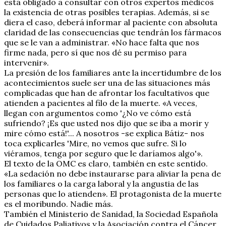
está obligado a consultar con otros expertos médicos
la existencia de otras posibles terapias. Además, si se
diera el caso, deberá informar al paciente con absoluta
claridad de las consecuencias que tendrán los fármacos
que se le van a administrar. «No hace falta que nos
firme nada, pero sí que nos dé su permiso para
intervenir».
La presión de los familiares ante la incertidumbre de los
acontecimientos suele ser una de las situaciones más
complicadas que han de afrontar los facultativos que
atienden a pacientes al filo de la muerte. «A veces,
llegan con argumentos como '¿No ve cómo está
sufriendo? ¡Es que usted nos dijo que se iba a morir y
mire cómo está!'... A nosotros -se explica Bátiz- nos
toca explicarles 'Mire, no vemos que sufre. Si lo
viéramos, tenga por seguro que le daríamos algo'».
El texto de la OMC es claro, también en este sentido.
«La sedación no debe instaurarse para aliviar la pena de
los familiares o la carga laboral y la angustia de las
personas que lo atienden». El protagonista de la muerte
es el moribundo. Nadie más.
También el Ministerio de Sanidad, la Sociedad Española
de Cuidados Paliativos y la Asociación contra el Cáncer