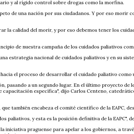
tario y al rígido control sobre drogas como la morfina.
espeto de una nación por sus ciudadanos. Y por eso morir 
rar la calidad del morir, y por eso debemos tener los cuid
incipio de nuestra campaña de los cuidados paliativos co
 una estrategia nacional de cuidados paliativos y en su si
acia el proceso de desarrollar el cuidado paliativo como
ón, pasando a un segundo lugar. En el último proyecto de le
capacitación específica", dijo Carlos Centeno, catedrático
, que también encabeza el comité científico de la EAPC, de
 paliativos, y esta es la posición definitiva de la EAPC", de
la iniciativa praguense para apelar a los gobiernos, a trav